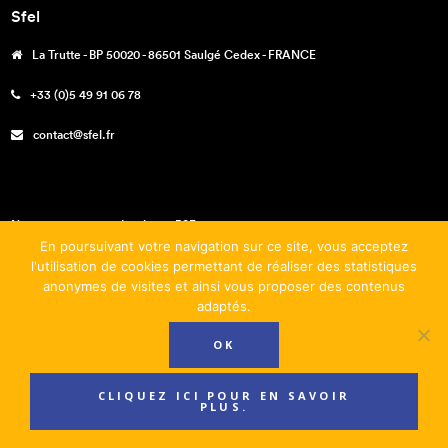
Sfel
La Trutte - BP 50020 - 86501 Saulgé Cedex - FRANCE
+33 (0)5 49 91 06 78
contact@sfel.fr
Nos engagements – La charte RSE
En poursuivant votre navigation sur ce site, vous acceptez
Téléchargements
l'utilisation de cookies permettant de réaliser des statistiques
anonymes de visites et ainsi vous proposer des contenus
Mentions légales
adaptés.
Conditions générales de vente
OK
CLIQUEZ ICI POUR EN SAVOIR
PLUS.