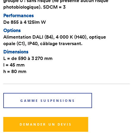
groupe 0 : sans risque (ne présente aucun risque
photobiologique). SDCM = 3
Performances
De 855 à 4 125lm W
Options
Alimentation DALI (B4), 4 000 K (H40), optique
opale (C1), IP40, câblage traversant.
Dimensions
L = de 590 à 3 270 mm
l = 45 mm
h = 80 mm
GAMME SUSPENSIONS
DEMANDER UN DEVIS