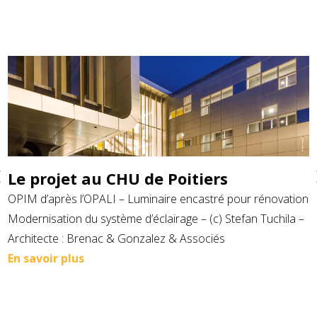
Le projet au CHU de Poitiers
P
OPIM d’après l’OPALI – Luminaire encastré pour rénovation
s
Modernisation du système d’éclairage – (c) Stefan Tuchila –
E
Architecte : Brenac & Gonzalez & Associés
En savoir plus