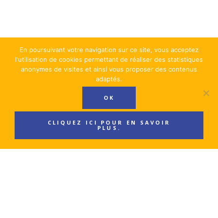
En poursuivant votre navigation sur ce site, vous acceptez
l'utilisation de cookies permettant de réaliser des statistiques
anonymes de visites et ainsi vous proposer des contenus
adaptés.
OK
CLIQUEZ ICI POUR EN SAVOIR
PLUS.