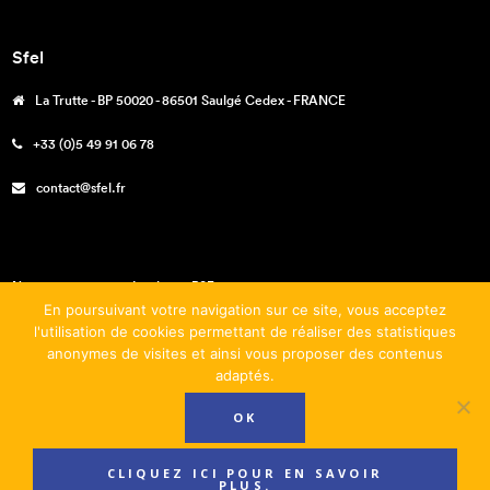
Sfel
La Trutte - BP 50020 - 86501 Saulgé Cedex - FRANCE
+33 (0)5 49 91 06 78
contact@sfel.fr
Nos engagements – La charte RSE
En poursuivant votre navigation sur ce site, vous acceptez
Téléchargements
l'utilisation de cookies permettant de réaliser des statistiques
anonymes de visites et ainsi vous proposer des contenus
Mentions légales
adaptés.
Conditions générales de vente
OK
CLIQUEZ ICI POUR EN SAVOIR
PLUS.