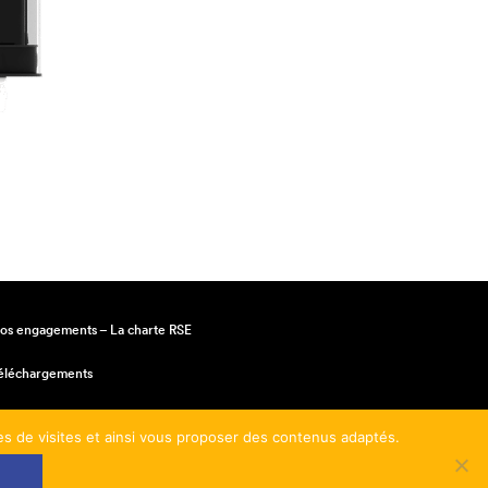
os engagements – La charte RSE
éléchargements
entions légales
mes de visites et ainsi vous proposer des contenus adaptés.
onditions générales de vente