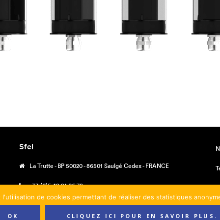
Sfel
N
La Trutte - BP 50020 - 86501 Saulgé Cedex - FRANCE
T
+33 (0)5 49 91 06 78
M
 l'utilisation de cookies permettant de réaliser des statistiques anony
contact@sfel.fr
C
OK
CLIQUEZ ICI POUR EN SAVOIR PLUS.