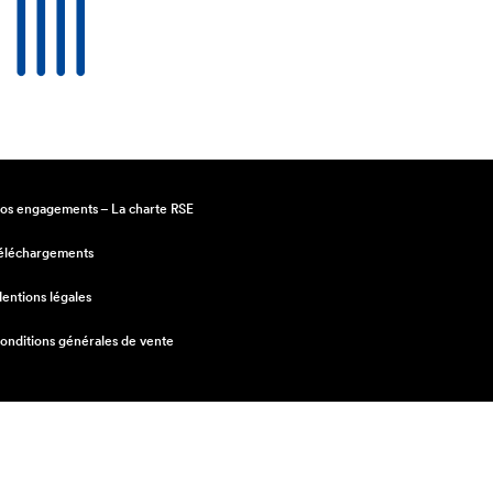
os engagements – La charte RSE
éléchargements
entions légales
onditions générales de vente