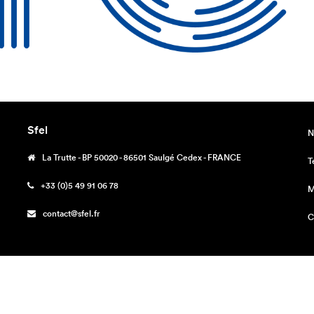
Sfel
N
La Trutte - BP 50020 - 86501 Saulgé Cedex - FRANCE
T
+33 (0)5 49 91 06 78
M
contact@sfel.fr
C