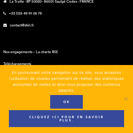
La Trutte - BP 50020 - 86501 Saulgé Cedex - FRANCE
+33 (0)5 49 91 06 78
contact@sfel.fr
Nos engagements – La charte RSE
Téléchargements
En poursuivant votre navigation sur ce site, vous acceptez
Mentions légales
l'utilisation de cookies permettant de réaliser des statistiques
anonymes de visites et ainsi vous proposer des contenus
Conditions générales de vente
adaptés.
OK
CLIQUEZ ICI POUR EN SAVOIR
PLUS.