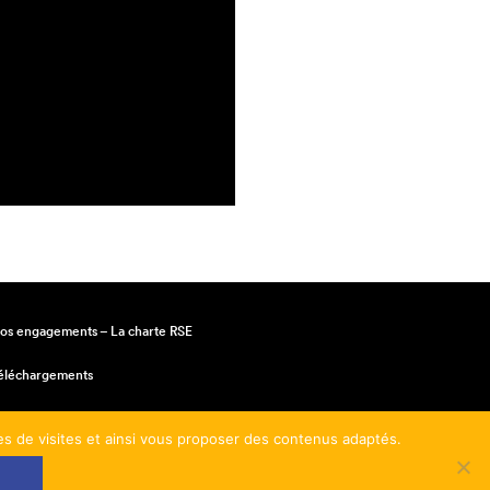
os engagements – La charte RSE
éléchargements
entions légales
mes de visites et ainsi vous proposer des contenus adaptés.
onditions générales de vente