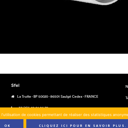
Sfel
N
La Trutte - BP 50020 - 86501 Saulgé Cedex - FRANCE
T
+33 (0)5 49 91 06 78
M
 l'utilisation de cookies permettant de réaliser des statistiques anony
contact@sfel.fr
C
OK
CLIQUEZ ICI POUR EN SAVOIR PLUS.