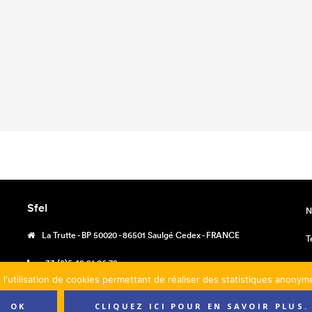
Sfel
N
La Trutte - BP 50020 - 86501 Saulgé Cedex - FRANCE
T
+33 (0)5 49 91 06 78
M
 l'utilisation de cookies permettant de réaliser des statistiques anony
contact@sfel.fr
C
OK
CLIQUEZ ICI POUR EN SAVOIR PLUS.