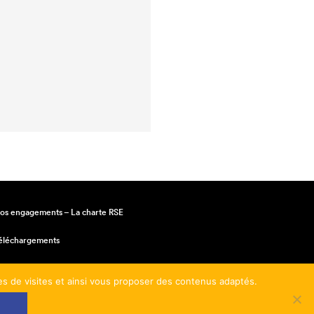
os engagements – La charte RSE
éléchargements
entions légales
mes de visites et ainsi vous proposer des contenus adaptés.
onditions générales de vente