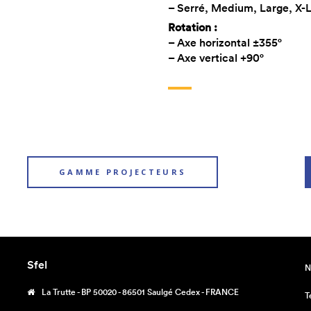
– Serré, Medium, Large, X-
Rotation :
– Axe horizontal ±355°
– Axe vertical +90°
GAMME PROJECTEURS
Sfel
N
La Trutte - BP 50020 - 86501 Saulgé Cedex - FRANCE
T