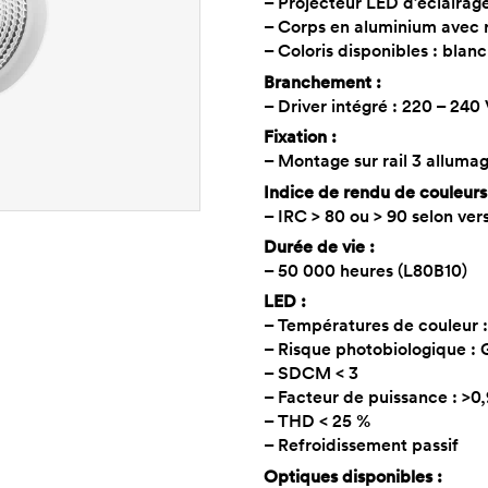
– Projecteur LED d’éclairag
– Corps en aluminium avec 
– Coloris disponibles : blan
Branchement :
– Driver intégré : 220 – 240
Fixation :
– Montage sur rail 3 alluma
Indice de rendu de couleurs
– IRC > 80 ou > 90 selon ver
Durée de vie :
– 50 000 heures (L80B10)
LED :
– Températures de couleur :
– Risque photobiologique : 
– SDCM < 3
– Facteur de puissance : >0,
– THD < 25 %
– Refroidissement passif
Optiques disponibles :