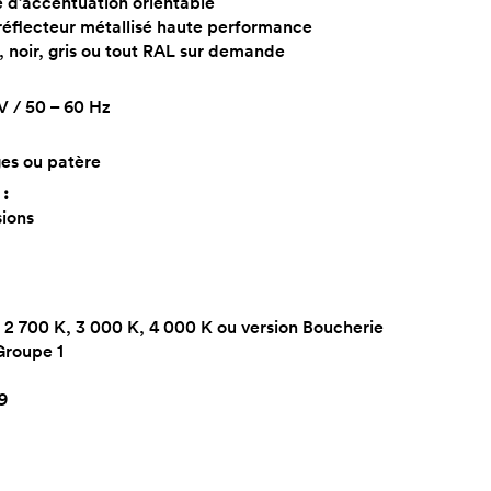
e d’accentuation orientable
réflecteur métallisé haute performance
c, noir, gris ou tout RAL sur demande
 V / 50 – 60 Hz
ges ou patère
 :
sions
 2 700 K, 3 000 K, 4 000 K ou version Boucherie
Groupe 1
9