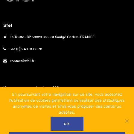
Sfel
La Trutte - BP 50020 - 86501 Saulgé Cedex - FRANCE
+33 (0)5 49 91 06 78
contact@sfel.fr
Nos engagements – La charte RSE
En poursuivant votre navigation sur ce site, vous acceptez
Téléchargements
l'utilisation de cookies permettant de réaliser des statistiques
anonymes de visites et ainsi vous proposer des contenus
Mentions légales
adaptés.
Conditions générales de vente
OK