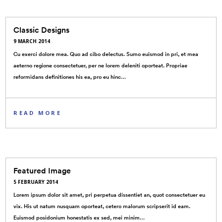
Classic Designs
9 MARCH 2014
Cu exerci dolore mea. Quo ad cibo delectus. Sumo euismod in pri, et mea
aeterno regione consectetuer, per ne lorem deleniti oporteat. Propriae
reformidans definitiones his ea, pro eu hinc…
READ MORE
Featured Image
5 FEBRUARY 2014
Lorem ipsum dolor sit amet, pri perpetua dissentiet an, quot consectetuer eu
vix. His ut natum nusquam oporteat, cetero malorum scripserit id eam.
Euismod posidonium honestatis ex sed, mei minim…