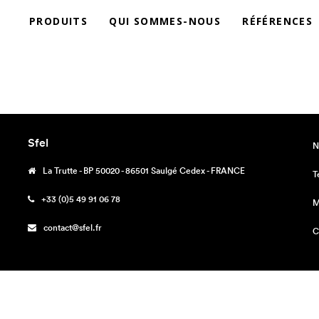
PRODUITS
QUI SOMMES-NOUS
RÉFÉRENCES
Sfel
N
La Trutte - BP 50020 - 86501 Saulgé Cedex - FRANCE
T
+33 (0)5 49 91 06 78
M
contact@sfel.fr
C