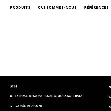
PRODUITS
QUI SOMMES-NOUS
RÉFÉRENCES
Sfel
N
La Trutte - BP 50020 - 86501 Saulgé Cedex - FRANCE
T
+33 (0)5 49 91 06 78
M