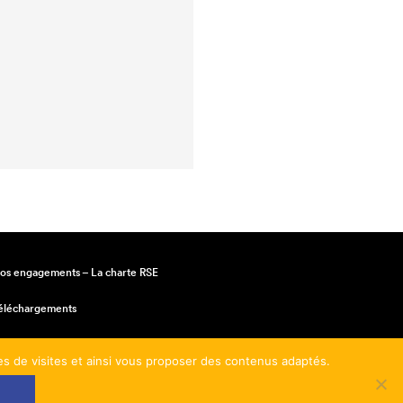
os engagements – La charte RSE
éléchargements
entions légales
mes de visites et ainsi vous proposer des contenus adaptés.
onditions générales de vente