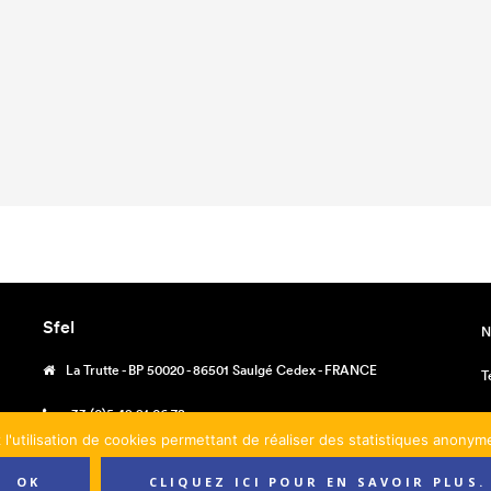
Sfel
N
La Trutte - BP 50020 - 86501 Saulgé Cedex - FRANCE
T
+33 (0)5 49 91 06 78
M
 l'utilisation de cookies permettant de réaliser des statistiques anony
contact@sfel.fr
C
OK
CLIQUEZ ICI POUR EN SAVOIR PLUS.