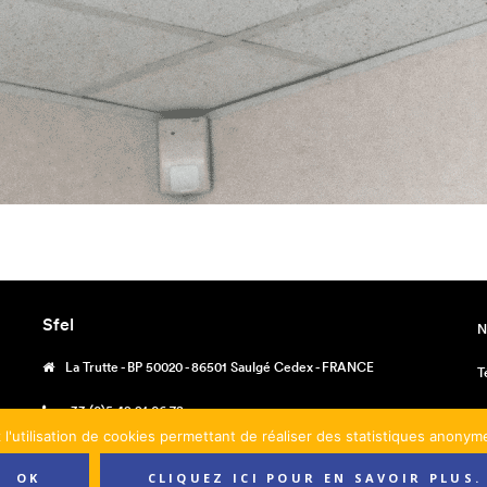
Sfel
N
La Trutte - BP 50020 - 86501 Saulgé Cedex - FRANCE
T
+33 (0)5 49 91 06 78
M
 l'utilisation de cookies permettant de réaliser des statistiques anony
contact@sfel.fr
C
OK
CLIQUEZ ICI POUR EN SAVOIR PLUS.