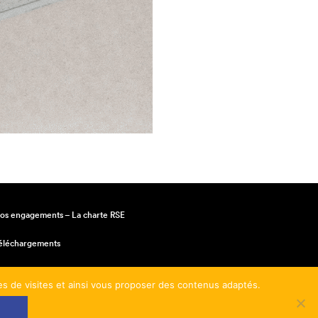
os engagements – La charte RSE
éléchargements
entions légales
mes de visites et ainsi vous proposer des contenus adaptés.
onditions générales de vente