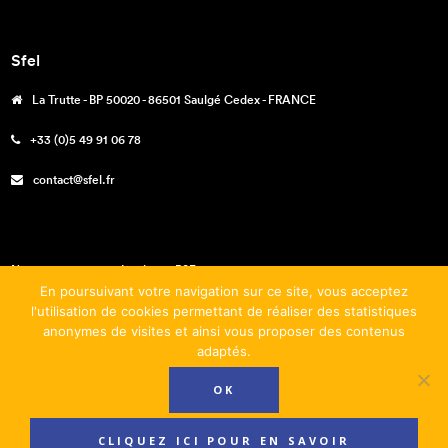
Sfel
La Trutte - BP 50020 - 86501 Saulgé Cedex - FRANCE
+33 (0)5 49 91 06 78
contact@sfel.fr
Nos engagements – La charte RSE
En poursuivant votre navigation sur ce site, vous acceptez
Téléchargements
l'utilisation de cookies permettant de réaliser des statistiques
anonymes de visites et ainsi vous proposer des contenus
Mentions légales
adaptés.
Conditions générales de vente
OK
CLIQUEZ ICI POUR EN SAVOIR